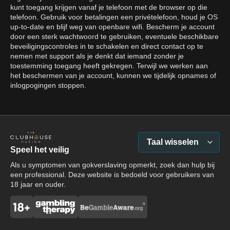
kunt toegang krijgen vanaf je telefoon met de browser op die
telefoon. Gebruik voor betalingen een privételefoon, houd je OS
up-to-date en blijf weg van openbare wifi. Bescherm je account
door een sterk wachtwoord te gebruiken, eventuele beschikbare
beveiligingscontroles in te schakelen en direct contact op te
nemen met support als je denkt dat iemand zonder je
toestemming toegang heeft gekregen. Terwijl we werken aan
het beschermen van je account, kunnen we tijdelijk opnames of
inlogpogingen stoppen.
Taal wisselen
Speel het veilig
Als u symptomen van gokverslaving opmerkt, zoek dan hulp bij
een professional. Deze website is bedoeld voor gebruikers van
18 jaar en ouder.