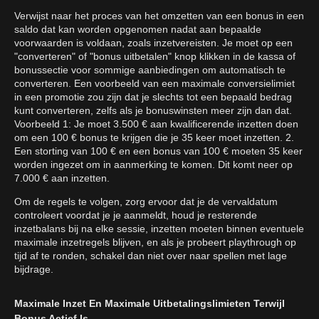
Verwijst naar het proces van het omzetten van een bonus in een
saldo dat kan worden opgenomen nadat aan bepaalde
voorwaarden is voldaan, zoals inzetvereisten. Je moet op een
"converteren" of "bonus uitbetalen" knop klikken in de kassa of
bonussectie voor sommige aanbiedingen om automatisch te
converteren. Een voorbeeld van een maximale conversielimiet
in een promotie zou zijn dat je slechts tot een bepaald bedrag
kunt converteren, zelfs als je bonuswinsten meer zijn dan dat.
Voorbeeld 1: Je moet 3.500 € aan kwalificerende inzetten doen
om een 100 € bonus te krijgen die je 35 keer moet inzetten. 2.
Een storting van 100 € en een bonus van 100 € moeten 35 keer
worden ingezet om in aanmerking te komen. Dit komt neer op
7.000 € aan inzetten.
Om de regels te volgen, zorg ervoor dat je de vervaldatum
controleert voordat je je aanmeldt, houd je resterende
inzetbalans bij na elke sessie, inzetten moeten binnen eventuele
maximale inzetregels blijven, en als je probeert playthrough op
tijd af te ronden, schakel dan niet over naar spellen met lage
bijdrage.
Maximale Inzet En Maximale Uitbetalingslimieten Terwijl
Bonus Actief Is