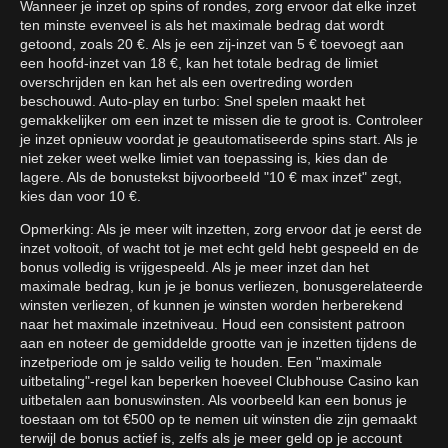
Wanneer je inzet op spins of rondes, zorg ervoor dat elke inzet
ten minste evenveel is als het maximale bedrag dat wordt
getoond, zoals 20 €. Als je een zij-inzet van 5 € toevoegt aan
een hoofd-inzet van 18 €, kan het totale bedrag de limiet
overschrijden en kan het als een overtreding worden
beschouwd. Auto-play en turbo: Snel spelen maakt het
gemakkelijker om een inzet te missen die te groot is. Controleer
je inzet opnieuw voordat je geautomatiseerde spins start. Als je
niet zeker weet welke limiet van toepassing is, kies dan de
lagere. Als de bonustekst bijvoorbeeld "10 € max inzet" zegt,
kies dan voor 10 €.
Opmerking: Als je meer wilt inzetten, zorg ervoor dat je eerst de
inzet voltooit, of wacht tot je met echt geld hebt gespeeld en de
bonus volledig is vrijgespeeld. Als je meer inzet dan het
maximale bedrag, kun je je bonus verliezen, bonusgerelateerde
winsten verliezen, of kunnen je winsten worden herberekend
naar het maximale inzetniveau. Houd een consistent patroon
aan en noteer de gemiddelde grootte van je inzetten tijdens de
inzetperiode om je saldo veilig te houden. Een "maximale
uitbetaling"-regel kan beperken hoeveel Clubhouse Casino kan
uitbetalen aan bonuswinsten. Als voorbeeld kan een bonus je
toestaan om tot €500 op te nemen uit winsten die zijn gemaakt
terwijl de bonus actief is, zelfs als je meer geld op je account