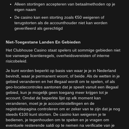
Alleen stortingen accepteren van betaalmethoden op je
eigen naam
De casino kan een storting zoals €50 weigeren of
terugstorten als de accounthouder niet kan worden
geverifieerd als gerechtigd
Niet-Toegestane Landen En Gebieden
Het Clubhouse Casino staat spelers uit sommige gebieden niet
toe vanwege licentieregels, overheidsvereisten of interne
risicobeleid.
Je kunt worden beperkt op basis van waar je je in Nederland
bevindt, waar je permanent woont, of beide. Als de wetten in je
gebied veranderen en het illegaal wordt om te spelen, of als
geo-locatiecontroles aantonen dat je speelt vanuit een illegaal
gebied, kun je mogelijk geen toegang meer krijgen tot je
account. Omdat de beperkte lijst op elk moment kan
veranderen, moet je je accountinstellingen en de
registratiepagina controleren om er zeker van te zijn dat je nog
steeds €100 kunt storten. De casino kan weigeren je te
bedienen, je tegenhouden om te spelen en je vragen om
eventuele resterende saldi op te nemen na verificatie van je