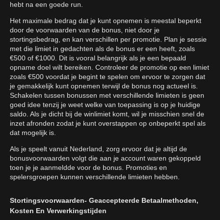
hebt na een goede run.
Het maximale bedrag dat je kunt opnemen is meestal beperkt
door de voorwaarden van de bonus, niet door je
stortingsbedrag, en kan verschillen per promotie. Plan je sessie
met die limiet in gedachten als de bonus er een heeft, zoals
€500 of €1000. Dit is vooral belangrijk als je een bepaald
opname doel wilt bereiken. Controleer de promotie op een limiet
zoals €500 voordat je begint te spelen om ervoor te zorgen dat
je gemakkelijk kunt opnemen terwijl de bonus nog actueel is.
Schakelen tussen bonussen met verschillende limieten is geen
goed idee tenzij je weet welke van toepassing is op je huidige
saldo. Als je dicht bij de winlimiet komt, wil je misschien snel de
inzet afronden zodat je kunt overstappen op onbeperkt spel als
dat mogelijk is.
Als je speelt vanuit Nederland, zorg ervoor dat je altijd de
bonusvoorwaarden volgt die aan je account waren gekoppeld
toen je je aanmeldde voor de bonus. Promoties en
spelersgroepen kunnen verschillende limieten hebben.
Stortingsvoorwaarden- Geaccepteerde Betaalmethoden,
Kosten En Verwerkingstijden